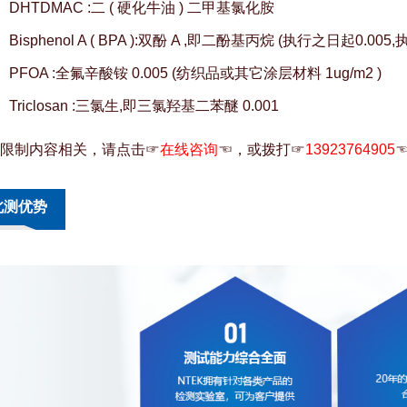
、 DHTDMAC :二 ( 硬化牛油 ) 二甲基氯化胺
、 Bisphenol A ( BPA ):双酚 A ,即二酚基丙烷 (执行之日起0.00
、 PFOA :全氟辛酸铵 0.005 (纺织品或其它涂层材料 1ug/m2 )
、 Triclosan :三氯生,即三氯羟基二苯醚 0.001
限制内容相关，请点击☞
在线咨询
☜，或拨打☞
13923764905
北测优势