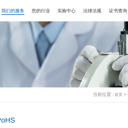
我们的服务
您的行业
实验中心
法律法规
证书查询
老化试验
气性能实验室
业资讯
誉资质
理化性能测试
EMC实验室
法律法规
联系我们
机械性能试验
材料实验室
技术文章
人才招聘
蚀性能测试
效分析实验室
网络信息安全认证
无线射频实验室
材料分析
5G通信&物联网实验
汽车电子EMC和充电
射频(RF)测试
电磁兼容(EMC)测试
安规测试
化分析实验室
新能源实验室
验室
平均无故障寿命测试
气性能测试
可挥发性有机物测试
(MTBF)
车禁限用物质检测
新能源“光储充”产品测试
包装运输（ISTA）测
当前位置 :
>
首页
oHS