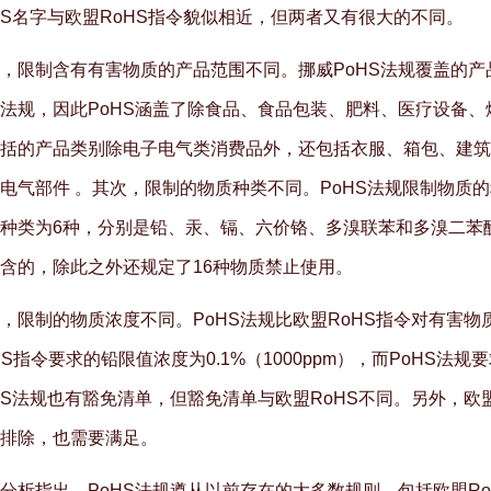
HS名字与欧盟RoHS指令貌似相近，但两者又有很大的不同。
，限制含有有害物质的产品范围不同。挪威PoHS法规覆盖的产
法规，因此PoHS涵盖了除食品、食品包装、肥料、医疗设备
括的产品类别除电子电气类消费品外，还包括衣服、箱包、建筑
电气部件 。其次，限制的物质种类不同。PoHS法规限制物质的
种类为6种，分别是铅、汞、镉、六价铬、多溴联苯和多溴二苯醚
含的，除此之外还规定了16种物质禁止使用。
，限制的物质浓度不同。PoHS法规比欧盟RoHS指令对有害
HS指令要求的铅限值浓度为0.1%（1000ppm），而PoHS法规要
HS法规也有豁免清单，但豁免清单与欧盟RoHS不同。另外，欧盟
排除，也需要满足。
分析指出，PoHS法规遵从以前存在的大多数规则，包括欧盟R