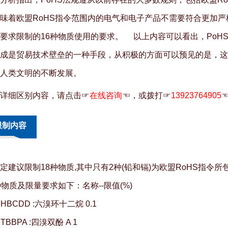
味着欧盟RoHS指令范围内的电气和电子产品不需要符合更加严
要求限制的16种物质使用的要求。 以上内容可以看出，PoH
成是贸易技术壁垒的一种手段，从积极的方面可以预见的是，这
人类文明的不断发展。
详细区别内容，请点击☞
在线咨询
☜，或拨打☞
13923764905
限制内容
定建议限制18种物质,其中只有2种(铅和镉)为欧盟RoHS指令所
种物质及限量要求如下：名称--限值(%)
 HBCDD :六溴环十二烷 0.1
 TBBPA :四溴双酚 A 1