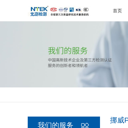
首页
环境可靠性试验
可靠性实验室
公司新闻
集团介绍
耐
电
行
荣
检测服务
实验室中心
新闻中心
关于北测
疲劳寿命测试
汽车零部件实验室
腐
失
行业解决方案
有毒有害物质检测
无线
认证服务
安全实验室
理
能效测试
其他实验室
电
汽车与轨道交通
汽
其他测试
挪威P
我们的服务