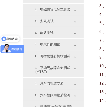
3 、
电磁兼容(EMC)测试
4 、
安规测试
5 、
微信咨询
6 、
能效测试
实验室资质
7 、
电气性能测试
8 、
可挥发性有机物测试
9 
10 
平均无故障寿命测试
(MTBF)
11 
12 
汽车与轨道交通
13
汽车禁限用物质检测
14 
新能源“光储充”产品测