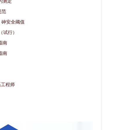
量的测定
规范
汞、砷安全阈值
准（试行）
指南
指南
系工程师