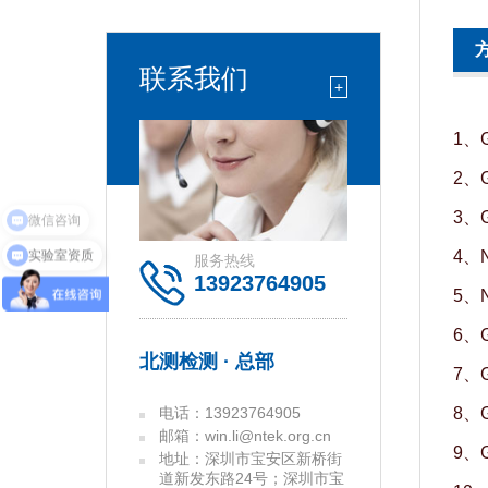
联系我们
+
1、
2、
3、G
实验室资质
4、N
服务热线
13923764905
5、
6、
北测检测 · 总部
7、
电话：13923764905
8、
邮箱：win.li@ntek.org.cn
9、
地址：深圳市宝安区新桥街
道新发东路24号；深圳市宝