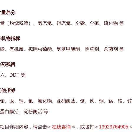
常量养分
量（灼烧残渣）、氨态氮、硝态氮、全磷、全硫、硫化物 等
有机物指标
磷、有机氯、拟除虫菊酯、氨基甲酸酯、除草剂、杀菌剂 等
农药残留
六、DDT 等
其他指标
铅、汞、镉、氟、氰化物、亚硝酸盐、铬、铁、铜、锰、镁、锌
蛋白酶活、淀粉酶活 等
项目详细内容，请点击☞
在线咨询
☜，或拨打☞
13923764905