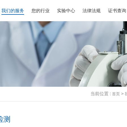
我们的服务
您的行业
实验中心
法律法规
证书查询
老化试验
气性能实验室
业资讯
誉资质
理化性能测试
EMC实验室
法律法规
联系我们
机械性能试验
材料实验室
技术文章
人才招聘
蚀性能测试
效分析实验室
网络信息安全认证
无线射频实验室
材料分析
5G通信&物联网实验
汽车电子EMC和充电
射频(RF)测试
电磁兼容(EMC)测试
安规测试
化分析实验室
新能源实验室
验室
平均无故障寿命测试
气性能测试
可挥发性有机物测试
(MTBF)
车禁限用物质检测
新能源“光储充”产品测试
包装运输（ISTA）测
当前位置 :
>
首页
检测