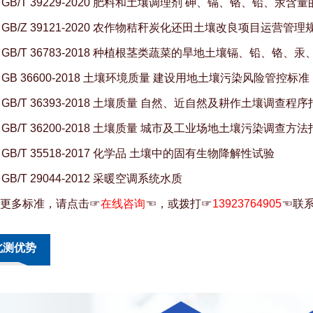
、GB/T 39229-2020 肥料和土壤调理剂 砷、镉、铬、铅、汞含
、GB/Z 39121-2020 农作物秸秆炭化还田土壤改良项目运营管理
、GB/T 36783-2018 种植根茎类蔬菜的旱地土壤镉、铅、铬、
、GB 36600-2018 土壤环境质量 建设用地土壤污染风险管控标
、GB/T 36393-2018 土壤质量 自然、近自然及耕作土壤调查程序
、GB/T 36200-2018 土壤质量 城市及工业场地土壤污染调查方法
、GB/T 35518-2017 化学品 土壤中的固有生物降解性试验
、GB/T 29044-2012 采暖空调系统水质
更多标准，请点击☞
在线咨询
☜，或拨打☞
13923764905
☜联
北测优势