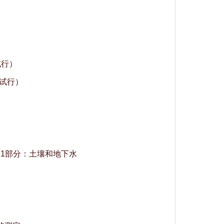
试行）
（试行）
素 第1部分：土壤和地下水