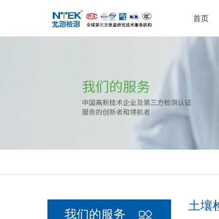
首页
环境可靠性试验
可靠性实验室
公司新闻
集团介绍
耐
电
行
荣
检测服务
实验室中心
新闻中心
关于北测
疲劳寿命测试
汽车零部件实验室
腐
失
行业解决方案
有毒有害物质检测
无线
认证服务
安全实验室
理
能效测试
其他实验室
电
汽车与轨道交通
汽
其他测试
土壤
我们的服务