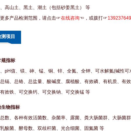
、高山土、黑土、潮土（包括砂姜黑土） 等
更多产品检测范围，请点击☞
在线咨询
☜，或拨打☞
13923764
检测项目
常规指标
、pH值、镁、砷、锰、铜、锌、全氮、全钾、可水解氮(碱性可
总镉、总铬、总盐量、酸碱度、腐植酸、有效磷、有机质、有效
有效铁、可交换钙、可交换钠、可交换锰 等
微生物指标
总数、各种有效活菌数、杂菌率、露菌、粪大肠菌群、大肠菌群
乳酸菌、酵母数、双歧杆菌、光合细菌、固氮菌 等